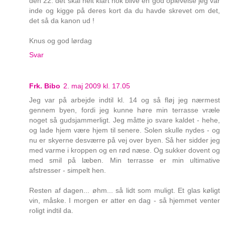
den 22. det skal helt klart nok blive en god oplevelse jeg var
inde og kigge på deres kort da du havde skrevet om det,
det så da kanon ud !
Knus og god lørdag
Svar
Frk. Bibo
2. maj 2009 kl. 17.05
Jeg var på arbejde indtil kl. 14 og så fløj jeg nærmest
gennem byen, fordi jeg kunne høre min terrasse vræle
noget så gudsjammerligt. Jeg måtte jo svare kaldet - hehe,
og lade hjem være hjem til senere. Solen skulle nydes - og
nu er skyerne desværre på vej over byen. Så her sidder jeg
med varme i kroppen og en rød næse. Og sukker dovent og
med smil på læben. Min terrasse er min ultimative
afstresser - simpelt hen.
Resten af dagen... øhm... så lidt som muligt. Et glas køligt
vin, måske. I morgen er atter en dag - så hjemmet venter
roligt indtil da.