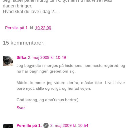
Jeg håber på en hurtig tur i City, men nu må vi se hvad
dagen bringer.
Hvad skal du lave i dag ?.....
Pernille på 1.
kl.
10.22.00
15 kommentarer:
Sifka
2. maj 2009 kl. 10.49
Jeg begyndte i morges på historiens nemmeste rugbrød, og
nu har bagningen grebet om sig.
Måske kommer jeg videre derfra, måske ikke. Livet bliver
bare nydt, stille og roligt, og henad vejen.
God lørdag, og ama'rknus herfra:)
Svar
Pernille på 1.
2. maj 2009 kl. 10.54