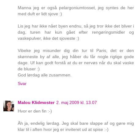
Manna jeg er også pelargoniumtosset, jeg syntes de her
med duft er lidt sjove :)
Lis jeg har ikke nået byen endnu, så jeg tror ikke det bliver i
dag, turen har kun gået efter rengøringsmidler og
vaskepulver, ikke det sjoveste :)
Vibeke jeg misunder dig din tur til Paris, det er den
skønneste by af alle, jeg håber du får nogle rigtige gode
dage. Uf kan godt forstå at du er nervøs når du skal vaske
de bluser :)
God lørdag alle zusammen.
Svar
Malou Klidmoster
2. maj 2009 kl. 13.07
Hvor er den fin :-)
Åh ja, endelig lørdag. Jeg skal bare slappe af og gøre mig
klar til i aften hvor jeg er inviteret ud at spise :-)