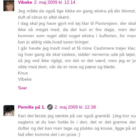
Vibeke
2. maj 2009 kl. 12.14
Jeg måtte da også lige kikke en gang ekstra på din blomst,
duft af citrus er altid skønt.
I dag skal jeg have gjort mit tøj klar til Parisrejsen, der skal
ikke så meget med, da det kun er fire dage, men der
kommer som regel altid noget ekstra i kufferten, for man
kan jo aldrig vide,hvad turen bringer.
I går havde jeg travlt med at få mine Cashmere trøjer klar,
og hver gang de skal vaskes, sidder nerverne ude på tøjet,
så jeg ved ikke rigtigt, om det er det værd, men jeg er jo
vilde med dem, når de er rene og pæne og bløde.
Knus
VIbeke
Svar
Pernille på 1.
2. maj 2009 kl. 12.38
Kari det første jeg tænkte på var også grønkål :)Jeg tror nu
sagtens at du kan holde liv i den, det er det grønne der
dufter og det kan man tage og plukke og knuse, ligge på et
fad eller komme det i en pose :)