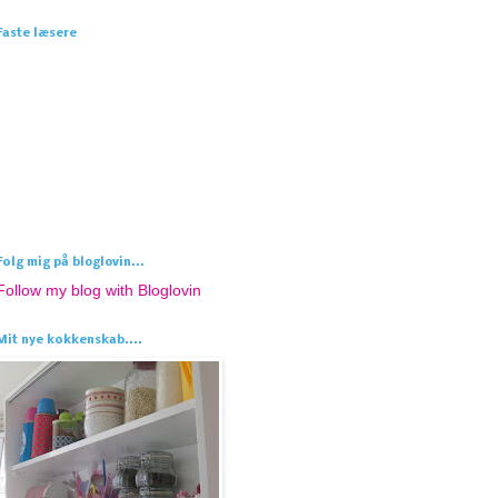
Faste læsere
Følg mig på bloglovin...
Follow my blog with Bloglovin
Mit nye køkkenskab....