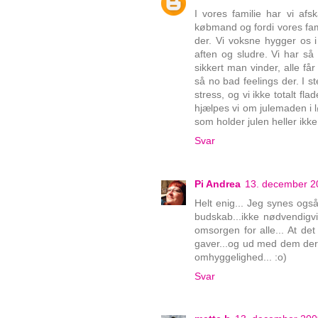
I vores familie har vi afs
købmand og fordi vores famil
der. Vi voksne hygger os 
aften og sludre. Vi har så 
sikkert man vinder, alle få
så no bad feelings der. I 
stress, og vi ikke totalt f
hjælpes vi om julemaden i l
som holder julen heller ikke 
Svar
Pi Andrea
13. december 20
Helt enig... Jeg synes ogs
budskab...ikke nødvendigvi
omsorgen for alle... At d
gaver...og ud med dem der 
omhyggelighed... :o)
Svar