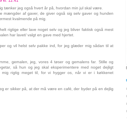
 kl. 12.41
mig tænker jeg også hvert år på, hvordan min jul skal være.
e mængder af gaver, de giver også sig selv gaver og hunden
nærmest kvalmende på mig.
 helt rigtige eller lave noget selv og jeg bliver faktisk også mest
len har lavet/ valgt en gave med hjertet.
er og vil helst selv pakke ind, for jeg glæder mig sådan til at
emme, gemalen, jeg, vores 4 tøser og gemalens far. Stille og
egetar, så hun og jeg skal eksperimentere med noget dejligt
ig rigtig meget til, for vi hygger os, når vi er i køkkenet
eg er sikker på, at der må være en café, der byder på en dejlig