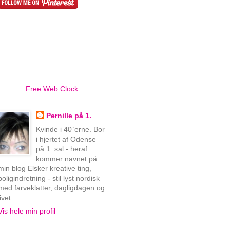
Free Web Clock
Pernille på 1.
Kvinde i 40`erne. Bor
i hjertet af Odense
på 1. sal - heraf
kommer navnet på
min blog Elsker kreative ting,
boligindretning - stil lyst nordisk
med farveklatter, dagligdagen og
livet...
Vis hele min profil