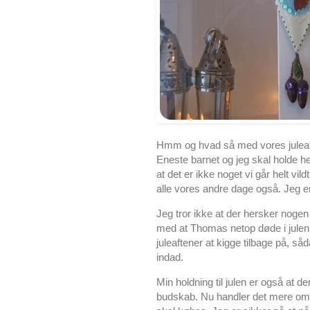
Hmm og hvad så med vores juleaften
Eneste barnet og jeg skal holde he
at det er ikke noget vi går helt vi
alle vores andre dage også. Jeg er
Jeg tror ikke at der hersker noge
med at Thomas netop døde i julen 
juleaftener at kigge tilbage på, såda
indad.
Min holdning til julen er også at d
budskab. Nu handler det mere om