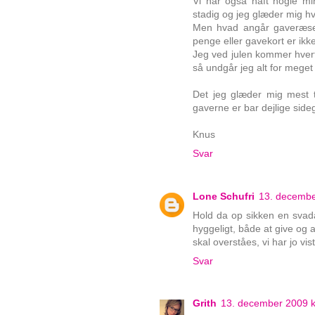
Vi har også haft nogle min
stadig og jeg glæder mig hve
Men hvad angår gaveræset 
penge eller gavekort er ik
Jeg ved julen kommer hvert
så undgår jeg alt for meget 
Det jeg glæder mig mest t
gaverne er bar dejlige sideg
Knus
Svar
Lone Schufri
13. decembe
Hold da op sikken en svada,
hyggeligt, både at give og
skal overståes, vi har jo vis
Svar
Grith
13. december 2009 k