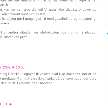
dre heldige juleaftener i min familie, men derfor fejre vi det
rt år..
kan jeg kun give dig ret! Vi giver ikke vildt store gaver og
ke velkomment under vores træ..
 år, så jeg går i gang i god tid med gaveindkøb og oppyntning,
stress..
il er anden juleaften og julefrokosten hos mormor 2.juledag,
evinster ved julen:)
r 2009 kl. 10.03
nej Pernille julegaver til voksne skal ikke afskaffes, det er da
 at modtage.Man må bare ikke tænke på det som noget der bare
t det i et år. Glædelig dag i handlen.
l. 10.34