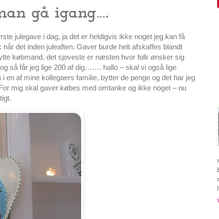
man gå igang….
rste julegave i dag, ja det er heldigvis ikke noget jeg kan få
k når det inden juleaften. Gaver burde helt afskaffes blandt
bytte købmand, det sjoveste er næsten hvor folk ønsker sig
 og så får jeg lige 200 af dig……. hallo – skal vi også lige
i en af mine kollegaers familie, bytter de penge og det har jeg
For mig skal gaver købes med omtanke og ikke noget – nu
igt.