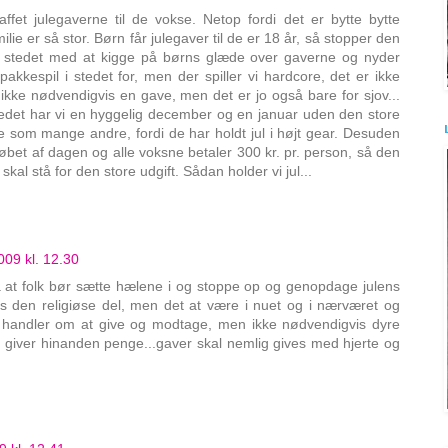
kaffet julegaverne til de vokse. Netop fordi det er bytte bytte
ie er så stor. Børn får julegaver til de er 18 år, så stopper den
i stedet med at kigge på børns glæde over gaverne og nyder
pakkespil i stedet for, men der spiller vi hardcore, det er ikke
r ikke nødvendigvis en gave, men det er jo også bare for sjov...
stedet har vi en hyggelig december og en januar uden den store
lade som mange andre, fordi de har holdt jul i højt gear. Desuden
øbet af dagen og alle voksne betaler 300 kr. pr. person, så den
skal stå for den store udgift. Sådan holder vi jul...
09 kl. 12.30
å at folk bør sætte hælene i og stoppe op og genopdage julens
s den religiøse del, men det at være i nuet og i nærværet og
et handler om at give og modtage, men ikke nødvendigvis dyre
giver hinanden penge...gaver skal nemlig gives med hjerte og