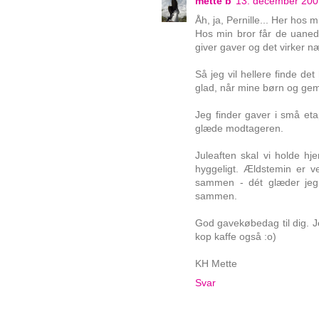
mette b
13. december 2009
Åh, ja, Pernille... Her hos 
Hos min bror får de uaned
giver gaver og det virker 
Så jeg vil hellere finde det
glad, når mine børn og gema
Jeg finder gaver i små etap
glæde modtageren.
Juleaften skal vi holde hj
hyggeligt. Ældstemin er v
sammen - dét glæder jeg m
sammen.
God gavekøbedag til dig. J
kop kaffe også :o)
KH Mette
Svar