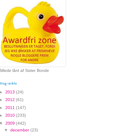
Billede lånt af Sister Bonde
Blog-arkiv
►
2013
(24)
►
2012
(61)
►
2011
(147)
►
2010
(233)
▼
2009
(442)
▼
december
(23)