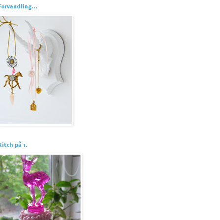
Forvandling...
Kitch på 1.