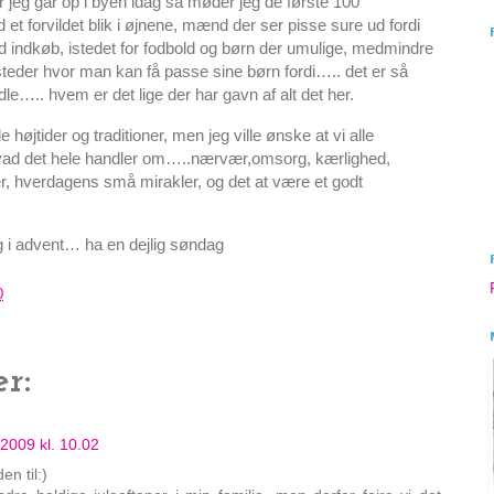
r jeg går op i byen idag så møder jeg de første 100
t forvildet blik i øjnene, mænd der ser pisse sure ud fordi
d indkøb, istedet for fodbold og børn der umulige, medmindre
 steder hvor man kan få passe sine børn fordi….. det er så
e….. hvem er det lige der har gavn af alt det her.
e højtider og traditioner, men jeg ville ønske at vi alle
hvad det hele handler om…..nærvær,omsorg, kærlighed,
 hverdagens små mirakler, og det at være et godt
ag i advent… ha en dejlig søndag
0
r:
2009 kl. 10.02
n til:)