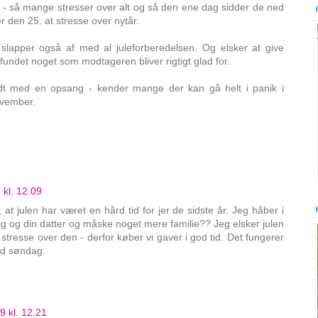
d - så mange stresser over alt og så den ene dag sidder de ned
 den 25. at stresse over nytår.
 slapper også af med al juleforberedelsen. Og elsker at give
 fundet noget som modtageren bliver rigtigt glad for.
odt med en opsang - kender mange der kan gå helt i panik i
ovember.
kl. 12.09
l, at julen har været en hård tid for jer de sidste år. Jeg håber i
g og din datter og måske noget mere familie?? Jeg elsker julen
stresse over den - derfor køber vi gaver i god tid. Det fungerer
god søndag.
 kl. 12.21