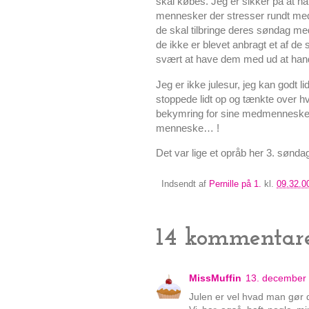
skal købes. Jeg er sikker på at nå
mennesker der stresser rundt med e
de skal tilbringe deres søndag me
de ikke er blevet anbragt et af de
svært at have dem med ud at handl
Jeg er ikke julesur, jeg kan godt lid
stoppede lidt op og tænkte over 
bekymring for sine medmennesker,
menneske… !
Det var lige et opråb her 3. sønd
Indsendt af
Pernille på 1.
kl.
09.32.0
14 kommentare
MissMuffin
13. december 
Julen er vel hvad man gør de